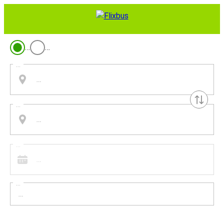
…
…
...
...
...
...